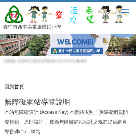
跳
到
主
要
臺中市西屯區重慶國民小學
內
容
區
重慶國小歡迎頁面連結到重慶國小的YOUYUBE連結
回到首頁
無障礙網站導覽說明
本站無障礙設計 (Access Key) 本網站依照「無障礙網頁開
發規範」原則設計， 遵循無障礙網站設計之規範提供網頁
導盲磚(:::)、網站