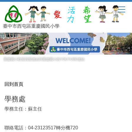
跳
到
主
要
臺中市西屯區重慶國民小學
內
容
區
重慶國小歡迎頁面連結到重慶國小的YOUYUBE連結
回到首頁
學務處
學務主任：蘇主任
聯絡電話：04-23123517轉分機720